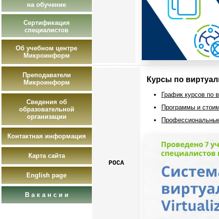
на обучение
Сертификация
специалистов
Об учебном центре
Микроинформ
Преподаватели
Курсы по виртуа
Микроинформ
График курсов по 
Сведения об
Программы и стоим
образовательной
организации
Профессиональные
Контактная информация
Карта сайта
РОСА
English page
В а к а н с и и