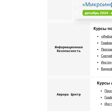
Курсы п
«Инфор
График
Информационная
Програ
безопасность
Сертиф
Инстру
Видеоф
Курсы 
Прог
Аврора Центр
Граф
Инст