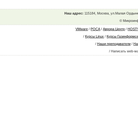
Наш адрес:
115184, Москва, ул.Малая Ордын
© Микроин
VMware
/
РОСА
/
Аврора Центр
/
HOST
/
Курсы Linux
/
Курсы Газинформс
/
Наши преподаватели
/
На
/ Написать web-м