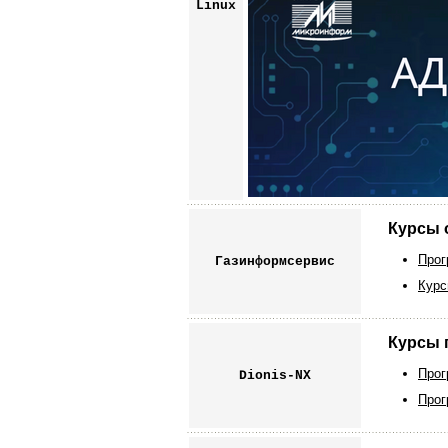
Linuх
Курсы 
Прог
Газинформсервис
Курс
Курсы 
Прог
Dionis-NX
Прог