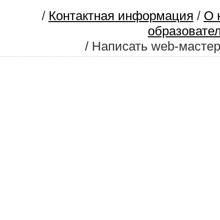
/
Контактная информация
/
О 
образовате
/ Написать web-масте