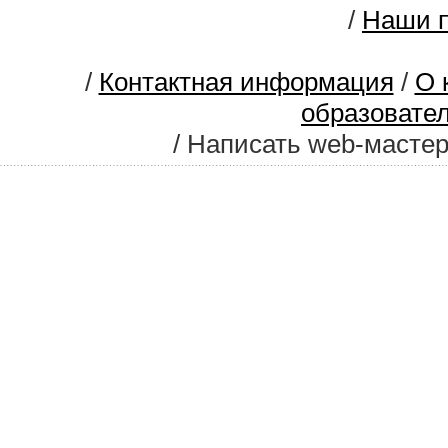
/
Наши п
/
Контактная информация
/
О 
образовате
/ Написать web-масте