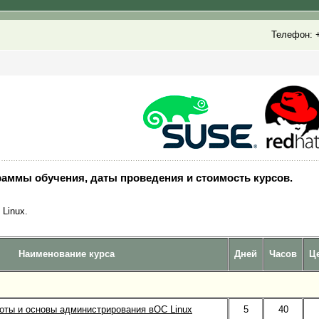
Телефон: +
раммы обучения, даты проведения и стоимость курсов.
Linux.
Наименование курса
Дней
Часов
Це
оты и основы администрирования вОС Linux
5
40