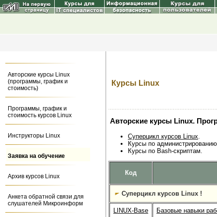
Авторские курсы Linux
(программы, график и
Курсы Linuх
стоимость)
Программы, график и
стоимость курсов Linuх
Авторские курсы Linux. Прог
Инструкторы Linuх
Суперцикл курсов Linux
.
Курсы по администрированию 
Курсы по Bash-скриптам.
Заявка на обучение
Код
Архив курсов Linux
Суперцикл курсов Linux !
Анкета обратной связи для
слушателей Микроинформ
LINUX-Base
Базовые навыки раб