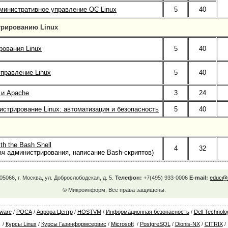
министративное управление ОС Linux
5
40
трированию Linux
ования Linux
5
40
правление Linux
5
40
 и Apache
3
24
стрирование Linux: автоматизация и безопасность
5
40
th the Bash Shell
4
32
ач администрирования, написание Bash-скриптов)
05066, г. Москва, ул. Доброслободская, д. 5.
Телефон:
+7(495) 933-0006
E-mail:
educ@m
© Микроинформ. Все права защищены.
ware
/
РОСА
/
Аврора Центр
/
HOSTVM
/
Информационная безопасность
/
Dell Technolo
/
Курсы Linux
/
Курсы Газинформсервис
/
Microsoft
/
PostgreSQL
/
Dionis-NX
/
CITRIX
/