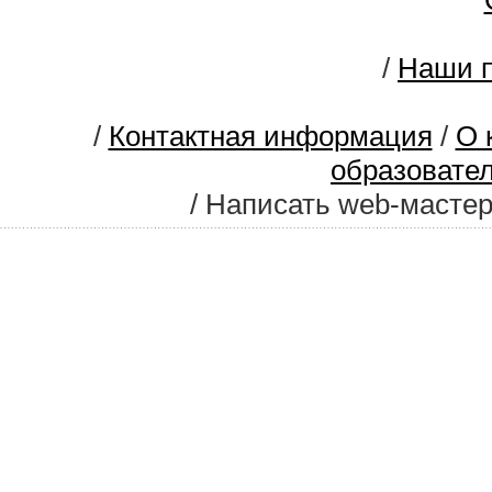
/
Наши п
/
Контактная информация
/
О 
образовате
/ Написать web-масте