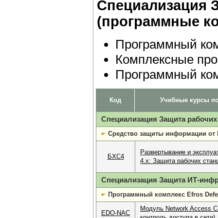
Специализация 
(программные ко
Программный комп
Комплексные пр
Программный комп
Код
Учебные курсы по
Специализация Защита рабочих 
Средство защиты информации от 
Развертывание и эксплуа
БХС4
4.х: Защита рабочих стан
Специализация Защита ИТ-инфр
Программный комплекс Efros Defen
Модуль Network Access Co
EDO-NAC
контроль доступа в сети)