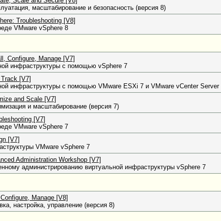
te, Scale and Secure [V8]
луатация, масштабирование и безопасность (версия 8)
re: Troubleshooting [V8]
реде VMware vSphere 8
l, Configure, Manage [V7]
ной инфраструктуры с помощью vSphere 7
Track [V7]
ой инфраструктуры с помощью VMware ESXi 7 и VMware vCenter Server 
ize and Scale [V7]
мизация и масштабирование (версия 7)
leshooting [V7]
реде VMware vSphere 7
gn [V7]
аструктуры VMware vSphere 7
ced Administration Workshop [V7]
енному администрированию виртуальной инфраструктуры vSphere 7
 Configure, Manage [V8]
ка, настройка, управление (версия 8)