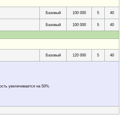
Базовый
100 000
5
40
Базовый
100 000
5
40
Базовый
120 000
5
40
ость увеличивается на 50%.