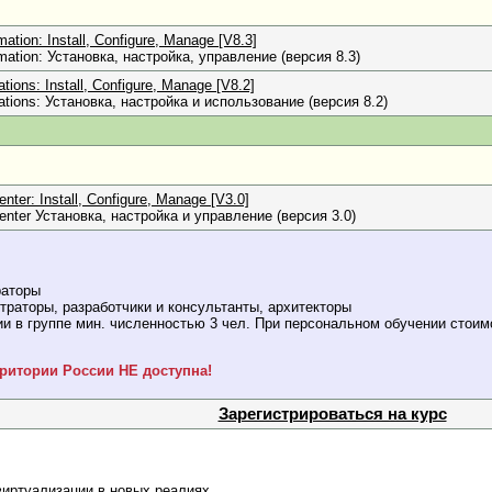
tion: Install, Configure, Manage [V8.3]
ation: Установка, настройка, управление (версия 8.3)
ions: Install, Configure, Manage [V8.2]
tions: Установка, настройка и использование (версия 8.2)
er: Install, Configure, Manage [V3.0]
nter Установка, настройка и управление (версия 3.0)
раторы
раторы, разработчики и консультанты, архитекторы
и в группе мин. численностью 3 чел. При персональном обучении стоим
ритории России НЕ доступна!
Зарегистрироваться на курс
виртуализации в новых реалиях