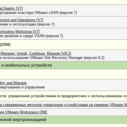
d Deploy [V7]
ертывание кластера VMware vSAN (версия 7)
ent and Operations [V7]
ние и эксплуатация (версия 7)
shooting Workshop [V7]
е проблем в среде VSAN (версия 7)
 (SRM)
anager: Install, Configure, Manage [V8.2]
 и использование VMware Site Recovery Manager (версия 8.2)
й и мобильных устройств
ploy and Manage
звертывание и управление
тв: управление устройствами в предприятиях с использованием 
ка современных методов управления устройствами на примере VMware
ция VMware Workspace ONE
ачной виртуализацией