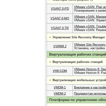
VMware vSAN: Plan an
VSAN7.0-PD
Планирование и разв
VMware vSAN: Managem
VSAN7.0-MO
VMware vSAN: Управле
VMware vSAN: Trouble
VSAN7.0-TR
VMware vSAN: Решени
Управление Site Recovery Manager
VMware Site Recovery M
VSRM8.2
Установка, настройка
Виртуализация рабочих станци
Виртуализация рабочих станций
VMware Horizon 8: De
VH8.0-DM
VMware Horizon 8: Ра
Виртуализация мобильных устройс
VMDM-1
Внедрение и настрой
VMDM-2
Продвинутая интегра
Платформа по управлению обл