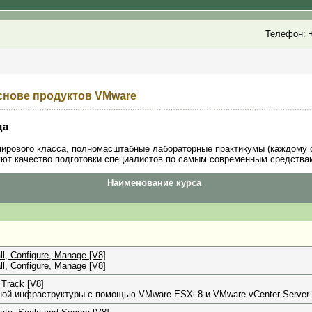
Телефон: +
снове продуктов VMware
да
ирового класса, полномасштабные лабораторные практикумы (каждому
ют качество подготовки специалистов по самым современным средствам 
Наименование курса
l, Configure, Manage [V8]
l, Configure, Manage [V8]
Track [V8]
ой инфраструктуры с помощью VMware ESXi 8 и VMware vCenter Server 