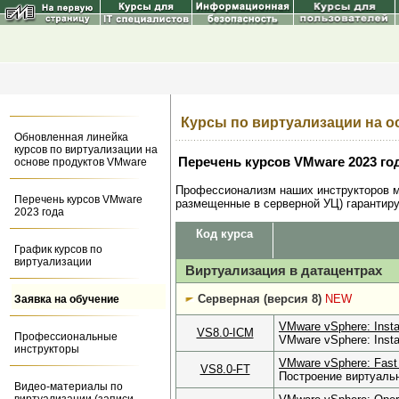
Курсы по виртуализации на о
Обновленная линейка
курсов по виртуализации на
Перечень курсов VMware 2023 го
основе продуктов VMware
Профессионализм наших инструкторов м
Перечень курсов VMware
размещенные в серверной УЦ) гарантиру
2023 года
Код курса
График курсов по
виртуализации
Виртуализация в датацентрах
Серверная (версия 8)
NEW
Заявка на обучение
VMware vSphere: Instal
VS8.0-ICM
Профессиональные
VMware vSphere: Instal
инструкторы
VMware vSphere: Fast 
VS8.0-FT
Построение виртуальн
Видео-материалы по