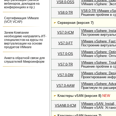
виртуализации (записи
VMware vSphere: Opera
VS8.0-OSS
вебинаров, докладов на
VMware vSphere: Эксп
конференциях и пр.)
VS8.0-TR VMware vSphe
VS8.0-TR
Решение проблем в с
Сертификация VMware
(VCP, VCAP)
Серверная (версия 7)
VMware vSphere: Instal
VS7.0-ICM
Зачем Компании
Построение виртуаль
необходимо направлять ИТ-
специалистов на курсы по
VMware vSphere: Fast 
VS7.0-FT
виртуализации на основе
Построение виртуальн
продуктов VMware
VMware vSphere: Optim
VS7.0-OS
VMware vSphere: Опти
Анкета обратной связи для
слушателей Микроинформ
VMware vSphere: Troub
VS7.0-TR
Решение проблем в с
VMware vSphere: Desi
VS7.0-DW
Проектирование инфр
VMware vSphere: Advan
VS7.0-AAW
Практикум по расшир
Кластеры vSAN (версия 8)
NEW
VMware vSAN: Install,
VSAN8.0-ICM
VMware vSAN: Установ
Кластеры vSAN (версия 7)