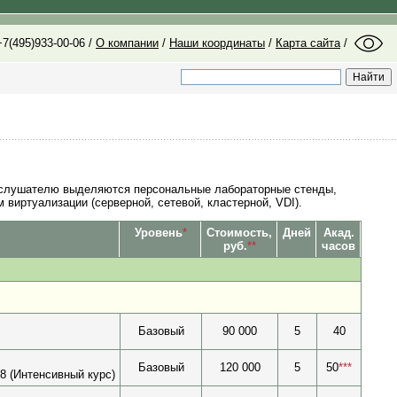
7(495)933-00-06 /
О компании
/
Наши координаты
/
Карта сайта
/
 слушателю выделяются персональные лабораторные стенды,
виртуализации (серверной, сетевой, кластерной, VDI).
Уровень
*
Стоимость,
Дней
Акад.
руб.
**
часов
Базовый
90 000
5
40
Базовый
120 000
5
50
***
8 (Интенсивный курс)