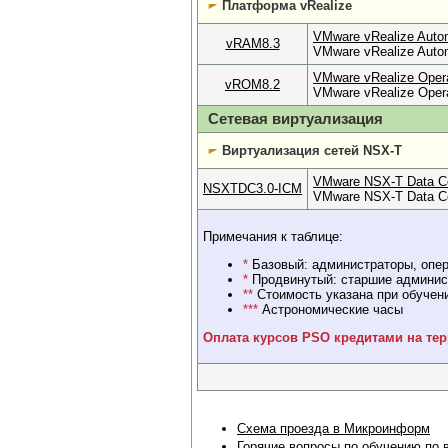
Платформа vRealize
VMware vRealize Automa
vRAM8.3
VMware vRealize Autom
VMware vRealize Operat
vROM8.2
VMware vRealize Opera
Сетевая виртуализация
Виртуализация сетей NSX-T
VMware NSX-T Data Cent
NSXTDC3.0-ICM
VMware NSX-T Data Ce
Примечания к таблице:
*
Базовый: администраторы, опе
*
Продвинутый: старшие админист
**
Стоимость указана при обучени
***
Астрономические часы
Оплата курсов PSO кредитами на тер
Схема проезда в Микроинформ
Горячие вопросы по обучению
по 