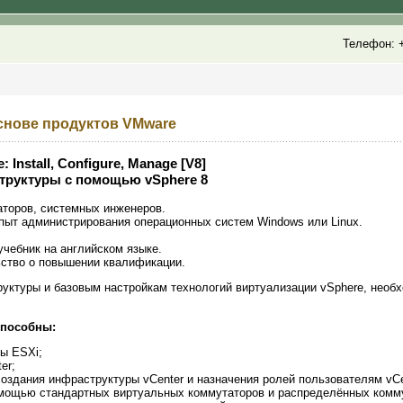
Телефон: +
снове продуктов VMware
Install, Configure, Manage [V8]
труктуры с помощью vSphere 8
аторов, системных инженеров.
опыт администрирования операционных систем Windows или Linux.
учебник на английском языке.
ьство о повышении квалификации.
уктуры и базовым настройкам технологий виртуализации vSphere, необ
способны:
ты ESXi;
er;
создания инфраструктуры vCenter и назначения ролей пользователям vCe
омощью стандартных виртуальных коммутаторов и распределённых комм