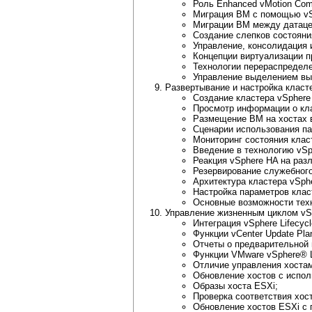
Роль Enhanced vMotion Compa
Миграция ВМ с помощью vSp
Миграции BM между датацен
Создание слепков состояни
Управление, консолидация 
Концепции виртуализации п
Технологии перераспредел
Управление выделением выч
Развертывание и настройка класт
Создание кластера vSphere
Просмотр информации о кла
Размещение ВМ на хостах в
Сценарии использования п
Мониторинг состояния клас
Введение в технологию vSp
Реакция vSphere HA на раз
Резервирование служебного
Архитектура кластера vSph
Настройка параметров клас
Основные возможности техно
Управление жизненным циклом vS
Интеграция vSphere Lifecyc
Функции vCenter Update Pla
Отчеты о предварительной 
Функции VMware vSphere® L
Отличие управления хостам
Обновление хостов с испо
Образы хоста ESXi;
Проверка соответствия хос
Обновление хостов ESXi с 