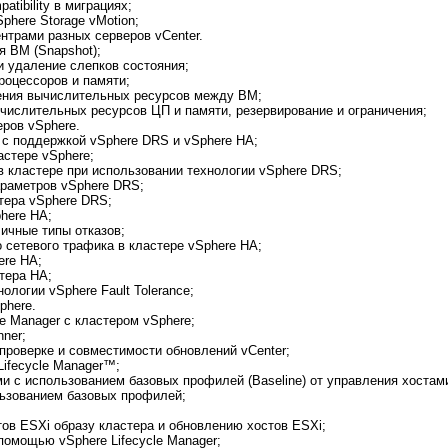
tibility в миграциях;
here Storage vMotion;
трами разных серверов vCenter.
я ВМ (Snapshot);
и удаление слепков состояния;
роцессоров и памяти;
ения вычислительных ресурсов между ВМ;
ислительных ресурсов ЦП и памяти, резервирование и ограничения;
еров vSphere.
 с поддержкой vSphere DRS и vSphere HA;
стере vSphere;
 кластере при использовании технологии vSphere DRS;
араметров vSphere DRS;
тера vSphere DRS;
here HA;
личные типы отказов;
 сетевого трафика в кластере vSphere HA;
ere HA;
тера HA;
логии vSphere Fault Tolerance;
phere.
le Manager с кластером vSphere;
nner;
проверке и совместимости обновлений vCenter;
ifecycle Manager™;
и с использованием базовых профилей (Baseline) от управления хостам
льзованием базовых профилей;
тов ESXi образу кластера и обновлению хостов ESXi;
помощью vSphere Lifecycle Manager;