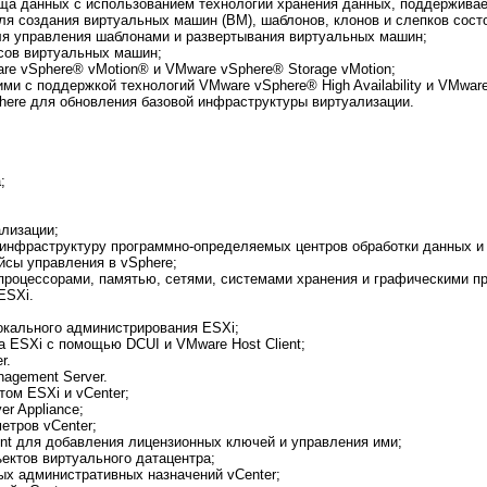
ща данных с использованием технологий хранения данных, поддержива
ля создания виртуальных машин (ВМ), шаблонов, клонов и слепков сост
ля управления шаблонами и развертывания виртуальных машин;
сов виртуальных машин;
e vSphere® vMotion® и VMware vSphere® Storage vMotion;
ми с поддержкой технологий VMware vSphere® High Availability и VMware
ere для обновления базовой инфраструктуры виртуализации.
;
лизации;
 инфраструктуру программно-определяемых центров обработки данных и
сы управления в vSphere;
процессорами, памятью, сетями, системами хранения и графическими п
ESXi.
окального администрирования ESXi;
а ESXi с помощью DCUI и VMware Host Client;
r.
nagement Server.
ом ESXi и vCenter;
er Appliance;
етров vCenter;
ent для добавления лицензионных ключей и управления ими;
ъектов виртуального датацентра;
х административных назначений vCenter;