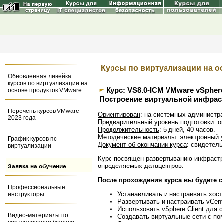
Курсы по виртуализации на о
Обновленная линейка
курсов по виртуализации на
Курс: VS8.0-ICM VMware vSphere: 
основе продуктов VMware
Построение виртуальной инфрас
Перечень курсов VMware
Ориентирован
: на системных администр
2023 года
Предварительный уровень подготовки
: 
Продолжительность
: 5 дней, 40 часов.
Методические материалы
: электронный 
График курсов по
Документ об окончании курса
: свидетел
виртуализации
Курс посвящен развертыванию инфрастр
определяемых датацентров.
Заявка на обучение
После прохождения курса вы будете 
Профессиональные
Устанавливать и настраивать хос
инструкторы
Развертывать и настраивать vCent
Использовать vSphere Client для 
Видео-материалы по
Создавать виртуальные сети с п