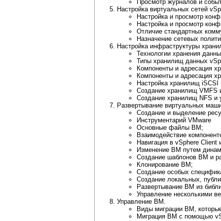
Просмотр журналов и событ
Настройка виртуальных сетей vSp
Настройка и просмотр конф
Настройка и просмотр конф
Отличие стандартных комм
Назначение сетевых полити
Настройка инфраструктуры храни
Технологии хранения данны
Типы хранилищ данных vSp
Компоненты и адресация хр
Компоненты и адресация х
Настройка хранилищ iSCSI 
Создание хранилищ VMFS и
Создание хранилищ NFS и 
Развертывание виртуальных маши
Создание и выделение рес
Инструментарий VMware
Основные файлы ВМ;
Взаимодействие компонент
Навигация в vSphere Client
Изменение ВМ путем динам
Создание шаблонов ВМ и ра
Клонирование ВМ;
Создание особых специфик
Создание локальных, публи
Развертывание ВМ из библи
Управление несколькими ве
Управление BM.
Виды миграции ВМ, которые
Миграция ВМ с помощью vS