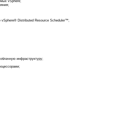
емых vSphere;
ояния;
 vSphere® Distributed Resource Scheduler™;
 облачную инфраструктуру;
роцессорами;