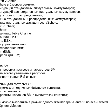
ий vCenter;
here в базовом режиме.
игураций стандартных виртуальных коммутаторов;
игураций распределенных виртуальных коммутаторов;
утаторов от распределенных;
к на стандартных и распределенных коммутаторах;
лищ виртуальных датацентров vSphere.
х vSphere;
here;
анилищ Fibre Channel;
ранилищ iSCSI;
на ESXi;
 управление ими;
управление ими;
н (BM).
урсов для ВМ;
ов ВМ;
 и проверка настроек и параметров ВМ;
ического увеличения ресурсов;
звертывание ВМ из них;
аций для гостевых ОС;
куемых и подписных библиотек контента;
отек контента;
рсиями шаблонов ВМ в библиотеках контента;
 можно выполнять в рамках одного экземпляра vCenter и по всем экзем
phere vMotion;