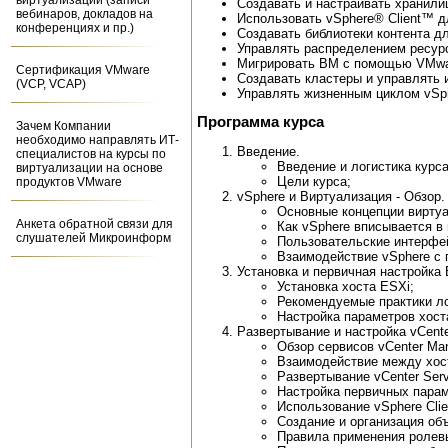
виртуализации (записи
Создавать и настраивать хранили
вебинаров, докладов на
Использовать vSphere® Client™ д
конференциях и пр.)
Создавать библиотеки контента д
Управлять распределением ресур
Мигрировать ВМ с помощью VMwar
Сертификация VMware
Создавать кластеры и управлять и
(VCP, VCAP)
Управлять жизненным циклом vSph
Программа курса
Зачем Компании
необходимо направлять ИТ-
Введение.
специалистов на курсы по
Введение и логистика курса
виртуализации на основе
Цели курса;
продуктов VMware
vSphere и Виртуализация - Обзор.
Основные концепции виртуа
Анкета обратной связи для
Как vSphere вписывается в
слушателей Микроинформ
Пользовательские интерфей
Взаимодействие vSphere с 
Установка и первичная настройка 
Установка хоста ESXi;
Рекомендуемые практики л
Настройка параметров хост
Развертывание и настройка vCente
Обзор сервисов vCenter Ma
Взаимодействие между хост
Развертывание vCenter Serv
Настройка первичных парам
Использование vSphere Cli
Создание и организация об
Правила применения ролевы