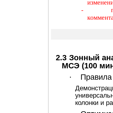
изменени
-
коммент
2.3
Зонный ана
МСЭ (100 мин
·
Правила
Демонстраци
универсальн
колонки и р