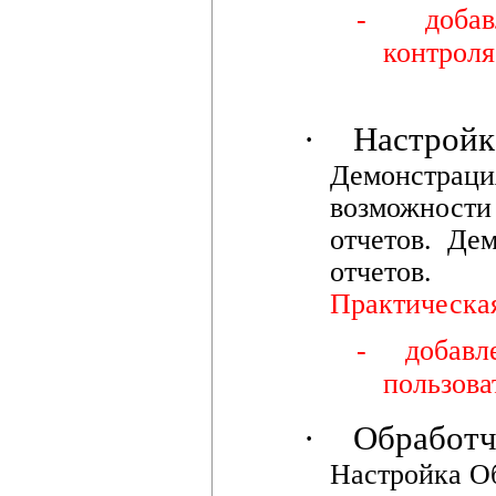
-
добав
контроля
·
Настройк
Демонстрац
возможност
отчетов. Де
отчетов.
Практическая
-
добавл
пользова
·
Обработч
Настройка Об