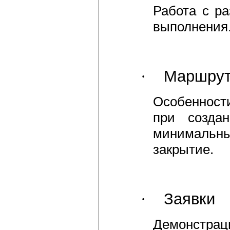
Работа с ра
выполнения
·
Маршру
Особенност
при созда
минимальны
закрытие.
·
Заявки
Демонстрац