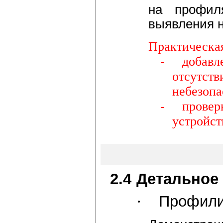
на профиля
выявления н
Практическая
-
добавл
отсутств
небезопа
-
провер
устройст
2.4
Детальное 
·
Профил