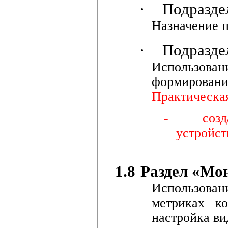
·
Подразде
Назначение п
·
Подразде
Использов
формировани
Практическая
-
соз
устройст
1.8
Раздел «Мон
Использован
метриках ко
настройка в