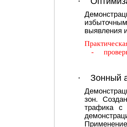
·
Оптимиза
Демонстрац
избыточны
выявления и
Практическая
-
провер
·
Зонный а
Демонстрац
зон. Созда
трафика с 
демонстрац
Применение