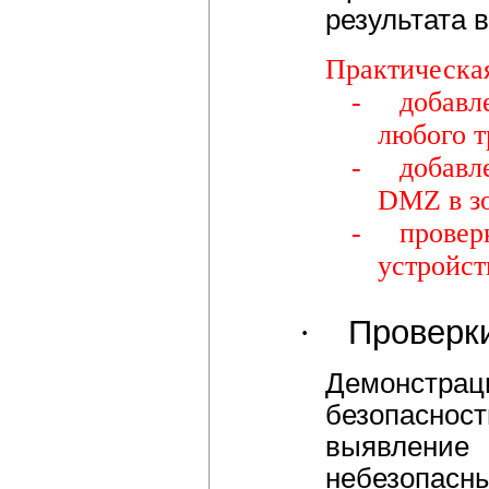
результата 
Практическая
-
добавл
любого т
-
добавл
DMZ в зо
-
провер
устройст
·
Проверки
Демонстр
безопаснос
выявление
небезопасным