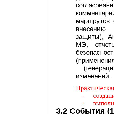
согласован
комментари
маршрутов 
внесению 
защиты), А
МЭ, отчет
безопаснос
(применен
(генера
изменений.
Практическая
-
создан
-
выполн
3.2
События (1