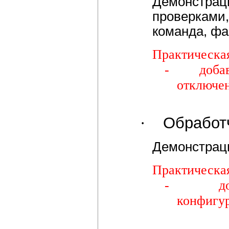
Демонстра
проверками
команда, фай
Практическая
-
доба
отключен
·
Обработ
Демонстраци
Практическая
-
д
конфигур