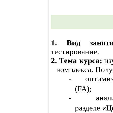
1. Вид заня
тестирование.
2. Тема курса:
из
комплекса. Полу
оптимиз
‐
(FA);
анал
‐
разделе «Ц