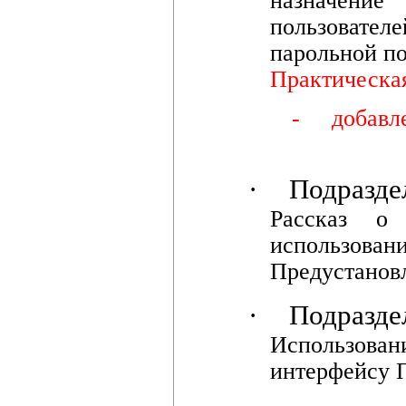
назначени
пользователе
парольной п
Практическа
-
добавл
·
Подразде
Рассказ о
использова
Предустанов
·
Подразде
Использов
интерфейсу