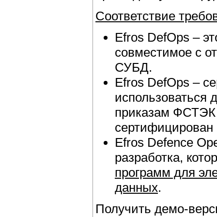
Соответствие требо
Efros DefOps – э
совместимое с от
СУБД.
Efros DefOps – 
использоваться 
приказам ФСТЭК Р
сертифицирован 
Efros Defence Op
разработка, кото
программ для эл
данных
.
Получить демо-верси