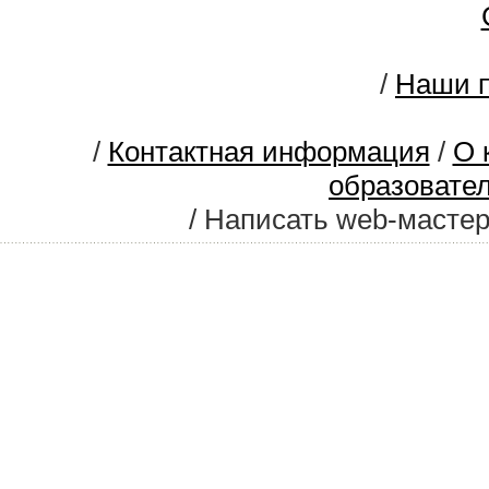
/
Наши п
/
Контактная информация
/
О 
образовате
/ Написать web-масте