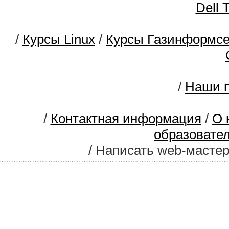
Dell 
/
Курсы Linux
/
Курсы Газинформс
/
Наши п
/
Контактная информация
/
О 
образовате
/ Написать web-масте