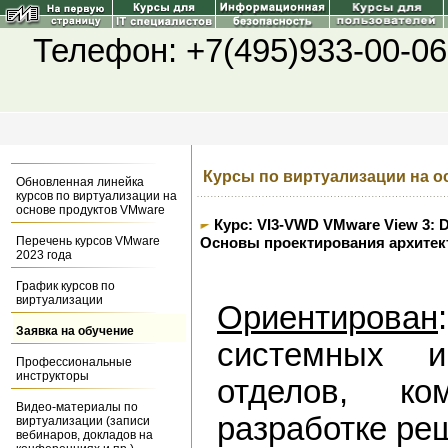
Телефон: +7(495)933-00-06
Курсы по виртуализации на о
Обновленная линейка
курсов по виртуализации на
основе продуктов VMware
Курс: VI3-VWD VMware View 3: D
Перечень курсов VMware
Основы проектирования архитек
2023 года
График курсов по
виртуализации
Ориентирован
Заявка на обучение
системных и
Профессиональные
инструкторы
отделов, к
Видео-материалы по
разработке ре
виртуализации (записи
вебинаров, докладов на