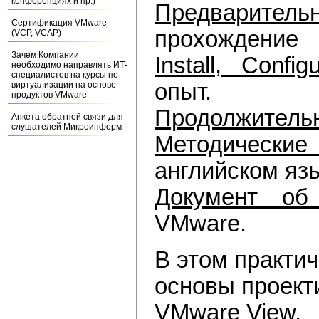
конференциях и пр.)
Предварите
Сертификация VMware
прохождение
(VCP, VCAP)
Зачем Компании
Install, Confi
необходимо направлять ИТ-
специалистов на курсы по
опыт.
виртуализации на основе
продуктов VMware
Продолжитель
Анкета обратной связи для
слушателей Микроинформ
Методические
английском яз
Документ об
VMware.
В этом практи
основы проект
VMware View.