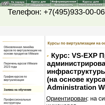
Телефон: +7(495)933-00-06
Курсы по виртуализации на о
Обновленная линейка
курсов по виртуализации на
Курс: VS-EXP 
основе продуктов VMware
администриров
Перечень курсов VMware
2023 года
инфраструктуры
График курсов по
(на основе курс
виртуализации
Administration W
Заявка на обучение
Ориентирован
: на 
Профессиональные
инструкторы