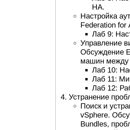
HA.
Настройка ау
Federation for
Лаб 9: Наст
Управление в
Обсуждение En
машин между 
Лаб 10: На
Лаб 11: М
Лаб 12: Ра
Устранение проб
Поиск и устр
vSphere. Обсу
Bundles, проб