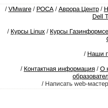
/
VMware
/
РОСА
/
Аврора Центр
/
Dell 
/
Курсы Linux
/
Курсы Газинформс
/
Наши п
/
Контактная информация
/
О 
образовате
/ Написать web-масте