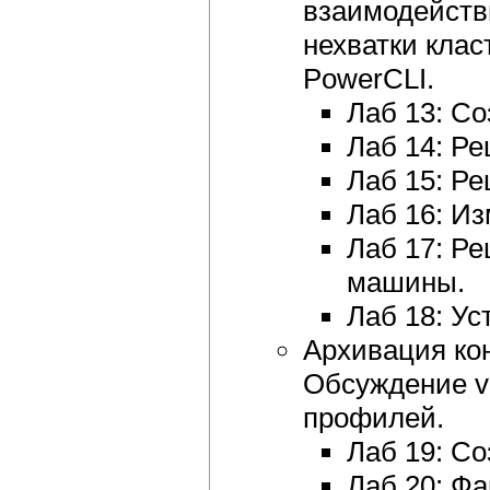
взаимодейств
нехватки клас
PowerCLI.
Лаб 13: Со
Лаб 14: Ре
Лаб 15: Р
Лаб 16: Из
Лаб 17: Р
машины.
Лаб 18: Ус
Архивация ко
Обсуждение vS
профилей.
Лаб 19: Со
Лаб 20: Фа