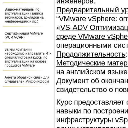
инженеров.
Предварительный ур
Видео-материалы по
виртуализации (записи
“VMware vSphere: о
вебинаров, докладов на
конференциях и пр.)
«
VS-ADV Оптимизац
Сертификация VMware
среде VMware vSphe
(VCP, VCAP)
операционными сист
Зачем Компании
Продолжительность
необходимо направлять ИТ-
специалистов на курсы по
Методические мате
виртуализации на основе
продуктов VMware
на английском языке
Анкета обратной связи для
Документ об окончан
слушателей Микроинформ
свидетельство о по
Курс предоставляет
навыки по построен
инфраструктуры vSp