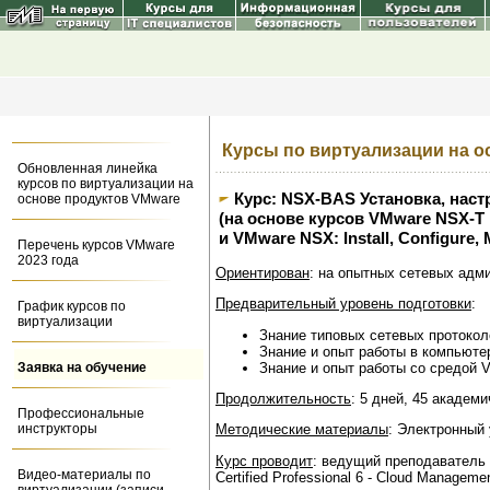
Курсы по виртуализации на о
Обновленная линейка
курсов по виртуализации на
Курс: NSX-BAS Установка, наст
основе продуктов VMware
(на основе курсов VMware NSX-T Da
и VMware NSX: Install, Configure, 
Перечень курсов VMware
2023 года
Ориентирован
: на опытных сетевых адми
Предварительный уровень подготовки
:
График курсов по
виртуализации
Знание типовых сетевых протокол
Знание и опыт работы в компьюте
Знание и опыт работы со средой 
Заявка на обучение
Продолжительность
: 5 дней, 45 академи
Профессиональные
инструкторы
Методические материалы
: Электронный 
Курс проводит
: ведущий преподаватель У
Видео-материалы по
Certified Professional 6 - Cloud Managem