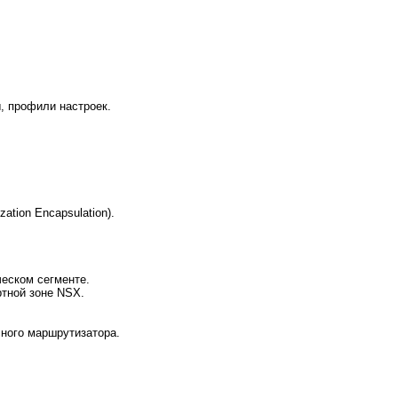
, профили настроек.
ation Encapsulation).
еском сегменте.
ртной зоне NSX.
ного маршрутизатора.