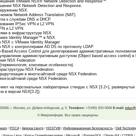
решения VMware NSX® Network Detection and Response™.
шения NSX Network Detection and Response.
окружении NSX.
измов Network Address Translation (NAT).
упа к службам DNS и DHCP.
зования IPSec VPN и L2 VPN.
PN и L2 VPN.
лями в инфраструктуре NSX.
are Identity Manager™ в NSX.
 NSX с VMware Identity Manager
ы NSX с контроллерами AD DS по протоколу LDAP.
-Based Access Control для делегирования административных полномочи
управление административным доступом (Object based access control) в
ния NSX Federation
 (терминология, ключевые особенности).
раструктуры NSX Federation.
ршрутизации в многосайтовой среде NSX Federation.
многосайтовой среде NSX Federation.
яют на персональных лабораторных стендах с NSX [3.2+], развернутых
а в версии NSX[3.2]).
05066, г. Москва, ул. Доброслободская, д. 5.
Телефон:
+7(495) 933-0006
E-mail:
educ@m
© Микроинформ. Все права защищены.
ware
/
РОСА
/
Аврора Центр
/
HOSTVM
/
Информационная безопасность
/
Dell Technolo
/
Курсы Linux
/
Курсы Газинформсервис
/
Microsoft
/
PostgreSQL
/
Dionis-NX
/
CITRIX
/