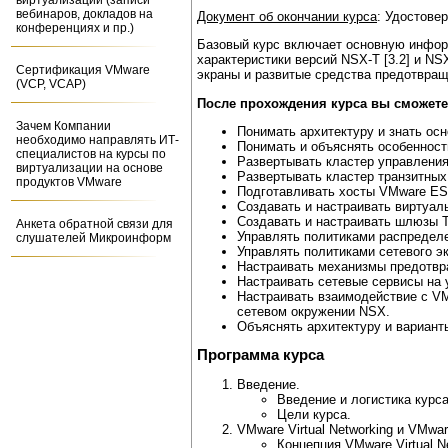
виртуализации (записи
вебинаров, докладов на
Документ об окончании курса
: Удостове
конференциях и пр.)
Базовый курс включает основную инфор
характеристики версий NSX-T [3.2] и NS
Сертификация VMware
экраны и развитые средства предотвращ
(VCP, VCAP)
После прохождения курса вы сможете
Зачем Компании
Понимать архитектуру и знать ос
необходимо направлять ИТ-
Понимать и объяснять особенност
специалистов на курсы по
Развертывать кластер управления
виртуализации на основе
Развертывать кластер транзитны
продуктов VMware
Подготавливать хосты VMware ES
Создавать и настраивать виртуал
Создавать и настраивать шлюзы Ti
Анкета обратной связи для
Управлять политиками распределе
слушателей Микроинформ
Управлять политиками сетевого э
Настраивать механизмы предотвращ
Настраивать сетевые сервисы на 
Настраивать взаимодействие с VM
сетевом окружении NSX.
Объяснять архитектуру и варианты
Программа курса
Введение.
Введение и логистика курса
Цели курса.
VMware Virtual Networking и VMwa
Концепция VMware Virtual Ne