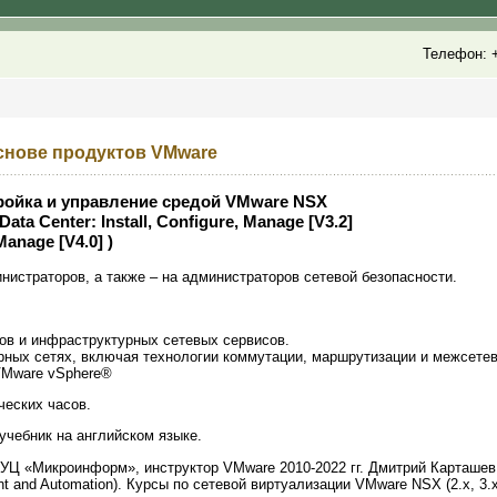
Телефон: +
снове продуктов VMware
ройка и управление средой VMware NSX
ta Center: Install, Configure, Manage [V3.2]
Manage [V4.0] )
нистраторов, а также – на администраторов сетевой безопасности.
ов и инфраструктурных сетевых сервисов.
рных сетях, включая технологии коммутации, маршрутизации и межсетев
VMware vSphere®
ческих часов.
учебник на английском языке.
Ц «Микроинформ», инструктор VMware 2010-2022 гг. Дмитрий Карташев (VM
ent and Automation). Курсы по сетевой виртуализации VMware NSX (2.x, 3.x;