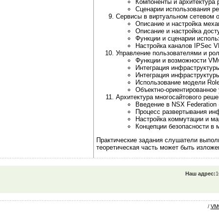
Компоненты и архитектура 
Сценарии использования ре
Сервисы в виртуальном сетевом 
Описание и настройка механ
Описание и настройка дост
Функции и сценарии исполь
Настройка каналов IPSec V
Управление пользователями и ро
Функции и возможности VMw
Интеграция инфраструктуры
Интеграция инфраструктур
Использование модели Role
Объектно-ориентированное 
Архитектура многосайтового реше
Введение в NSX Federation
Процесс развертывания инф
Настройка коммутации и ма
Концепции безопасности в 
Практические задания слушатели выполн
теоретическая часть может быть изложен
Наш адрес:
1
/
VM