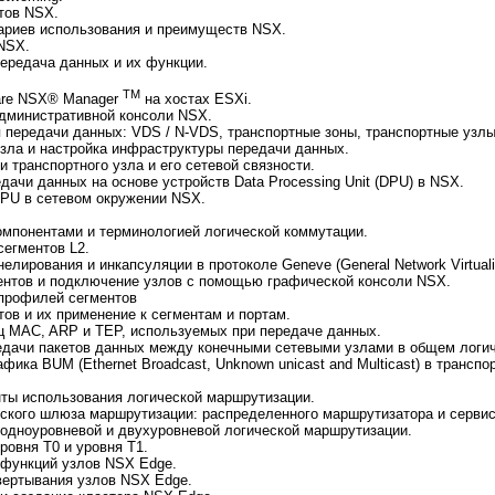
тов NSX.
ариев использования и преимуществ NSX.
NSX.
ередача данных и их функции.
TM
are NSX® Manager
на хостах ESXi.
административной консоли NSX.
 передачи данных: VDS / N-VDS, транспортные зоны, транспортные узлы
узла и настройка инфраструктуры передачи данных.
 транспортного узла и его сетевой связности.
ачи данных на основе устройств Data Processing Unit (DPU) в NSX.
DPU в сетевом окружении NSX.
мпонентами и терминологией логической коммутации.
сегментов L2.
лирования и инкапсуляции в протоколе Geneve (General Network Virtualiz
ентов и подключение узлов с помощью графической консоли NSX.
 профилей сегментов
ов и их применение к сегментам и портам.
ц MAC, ARP и TEP, используемых при передаче данных.
едачи пакетов данных между конечными сетевыми узлами в общем логич
фика BUM (Ethernet Broadcast, Unknown unicast and Multicast) в транспо
ты использования логической маршрутизации.
ского шлюза маршрутизации: распределенного маршрутизатора и сервис
 одноуровневой и двухуровневой логической маршрутизации.
овня T0 и уровня T1.
 функций узлов NSX Edge.
вертывания узлов NSX Edge.