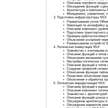
Описание портфеля продук
Обсуждение функций, сцен
Архитектура и компоненты 
Менеджмент, управление, п
Подготовка инфраструктуры NSX.
Развертывание узлов VMw
Навигация по интерфейсу 
Описание компонент уровня
Подготовка транспортного 
Проверка работоспособности
Объяснение ускорения перед
Развертывание устройств 
Логическая коммутация NSX.
Знакомство с ключевыми ко
Описание функций и типов 
Объяснение механизма тунне
Настройка логических сегм
Описание функций и типов
Создание профилей сегмент
Объяснение функции табли
Пошаговое объяснение пер
Объяснение и обработка тра
Логическая маршрутизация NSX.
Описание функций и вариан
Описание компонент логиче
Знакомство с архитектурой
Описание функций шлюза ур
Обсуждение архитектуры и
Обсуждение вариантов раз