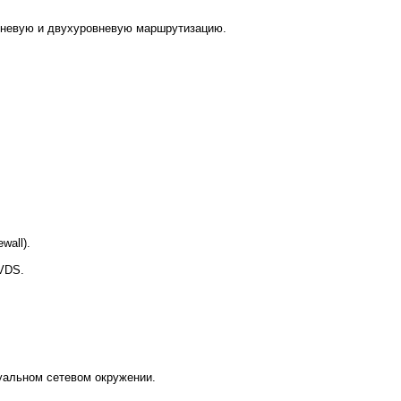
вневую и двухуровневую маршрутизацию.
wall).
 VDS.
туальном сетевом окружении.