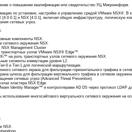
рение о повышении квалификации или свидетельство УЦ Микроинформ.
мацию по установке, настройке и управлению средой VMware NSX®. В 
X [4.0.0.1] и NSX [4.0.1], включая общую инфраструктуру, логическую 
ения сетевых угроз.
:
новные компоненты NSX.
и сетевого окружения NSX.
 NSX Management Cluster
х транспортных узлов VMware NSX® Edge™.
Xi™ на роль транспортных узлов сетевого окружения NSX.
ьные сегменты коммутации уровня L2.
er-0 и Tier-1 для логической маршрутизации.
нного сетевого экрана для фильтрации горизонтального трафика в сете
крана шлюза для фильтрации вертикального трафика в сетевом окружен
ения сетевых угроз (Advanced Threat Prevention).
узлах кластера NSX Edge.
ware Identity Manager™ и контроллерами AD DS через протокол LDAP 
 использования многосайтового виртуального сетевого окружения на ос
.
re NSX.
tworking.