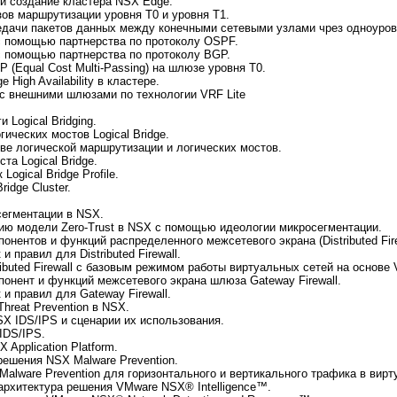
и создание кластера NSX Edge.
ов маршрутизации уровня T0 и уровня T1.
едачи пакетов данных между конечными сетевыми узлами чрез одноуро
с помощью партнерства по протоколу OSPF.
с помощью партнерства по протоколу BGP.
(Equal Cost Multi-Passing) на шлюзе уровня T0.
High Availability в кластере.
с внешними шлюзами по технологии VRF Lite
 Logical Bridging.
ических мостов Logical Bridge.
ве логической маршрутизации и логических мостов.
та Logical Bridge.
ogical Bridge Profile.
ridge Cluster.
сегментации в NSX.
ию модели Zero-Trust в NSX с помощью идеологии микросегментации.
онентов и функций распределенного межсетевого экрана (Distributed Fire
и правил для Distributed Firewall.
ibuted Firewall с базовым режимом работы виртуальных сетей на основе
понент и функций межсетевого экрана шлюза Gateway Firewall.
 и правил для Gateway Firewall.
hreat Prevention в NSX.
X IDS/IPS и сценарии их использования.
IDS/IPS.
Application Platform.
решения NSX Malware Prevention.
Malware Prevention для горизонтального и вертикального трафика в вир
архитектура решения VMware NSX® Intelligence™.