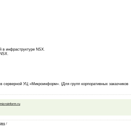
й в инфраструктуре NSX.
 NSX.
 в серверной УЦ «Микроинформ». (Для групп корпоративных заказчиков
icroinform.ru
gies
/