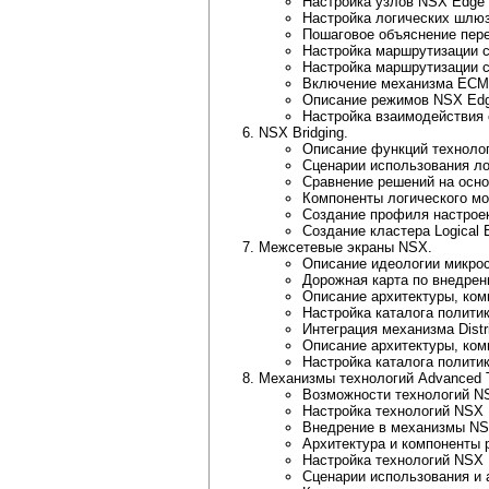
Настройка узлов NSX Edge 
Настройка логических шлюз
Пошаговое объяснение пер
Настройка маршрутизации 
Настройка маршрутизации 
Включение механизма ECMP 
Описание режимов NSX Edge 
Настройка взаимодействия 
NSX Bridging.
Описание функций технологи
Сценарии использования лог
Сравнение решений на осно
Компоненты логического мос
Создание профиля настроек L
Создание кластера Logical B
Межсетевые экраны NSX.
Описание идеологии микро
Дорожная карта по внедрен
Описание архитектуры, комп
Настройка каталога политик 
Интеграция механизма Distr
Описание архитектуры, ком
Настройка каталога политик
Механизмы технологий Advanced T
Возможности технологий NS
Настройка технологий NSX 
Внедрение в механизмы NSX 
Архитектура и компоненты 
Настройка технологий NSX 
Сценарии использования и 