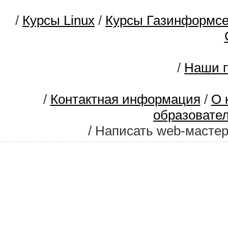
/
Курсы Linux
/
Курсы Газинформс
/
Наши п
/
Контактная информация
/
О 
образовате
/ Написать web-масте