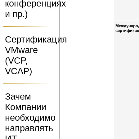
конференциях
и пр.)
Междунаро
сертифика
Сертификация
VMware
(VCP,
VCAP)
Зачем
Компании
необходимо
направлять
ИТ-