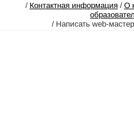
/
Контактная информация
/
О 
образовате
/ Написать web-масте