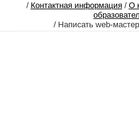
/
Контактная информация
/
О 
образовате
/ Написать web-масте