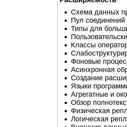
Схема данных п
Пул соединений
Типы для больш
Пользовательск
Классы операто
Слабоструктури
Фоновые проце
Асинхронная об
Создание расши
Языки программ
Агрегатные и ок
Обзор полнотекс
Физическая реп
Логическая реп
Внешние данны