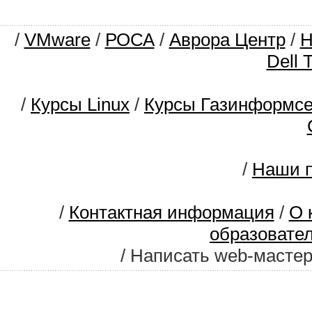
/
VMware
/
РОСА
/
Аврора Центр
/
Dell 
/
Курсы Linux
/
Курсы Газинформс
/
Наши п
/
Контактная информация
/
О 
образовате
/ Написать web-масте