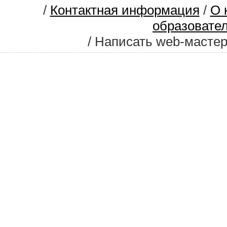
/
Контактная информация
/
О 
образовате
/ Написать web-масте