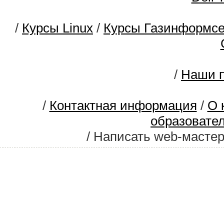
/
Курсы Linux
/
Курсы Газинформс
/
Наши п
/
Контактная информация
/
О 
образовате
/ Написать web-масте