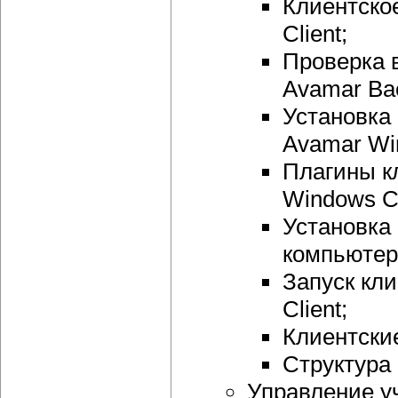
Клиентско
Client;
Проверка 
Avamar Bac
Установка
Avamar Win
Плагины к
Windows Cl
Установка
компьютер
Запуск кл
Client;
Клиентски
Структура 
Управление у