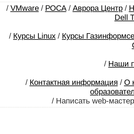
/
VMware
/
РОСА
/
Аврора Центр
/
Dell 
/
Курсы Linux
/
Курсы Газинформс
/
Наши п
/
Контактная информация
/
О 
образовате
/ Написать web-масте