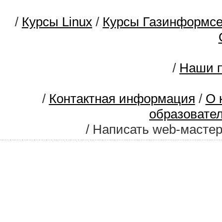
/
Курсы Linux
/
Курсы Газинформс
/
Наши п
/
Контактная информация
/
О 
образовате
/ Написать web-масте