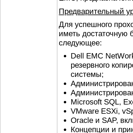
Предварительный ур
Для успешного прох
иметь достаточную 
следующее:
Dell EMC NetWor
резервного копи
системы;
Администрирован
Администрирован
Microsoft SQL, Ex
VMware ESXi, vSp
Oracle и SAP, вк
Концепции и при