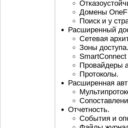
Отказоустойч
Домены OneF
Поиск и у стр
Расширенный дос
Сетевая архит
Зоны доступа
SmartConnect
Провайдеры а
Протоколы.
Расширенная авт
Мультипроток
Сопоставлени
Отчетность.
События и оп
Файлы журнал