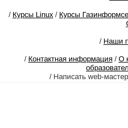
/
Курсы Linux
/
Курсы Газинформс
/
Наши п
/
Контактная информация
/
О 
образовате
/ Написать web-масте