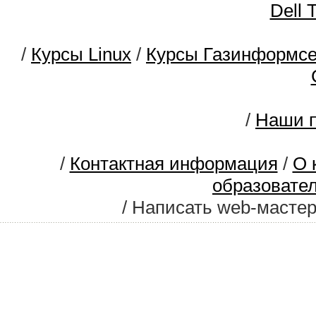
Dell 
/
Курсы Linux
/
Курсы Газинформс
/
Наши п
/
Контактная информация
/
О 
образовате
/ Написать web-масте