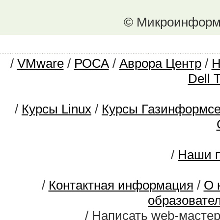
© Микроинформ.
/
VMware
/
РОСА
/
Аврора Центр
/
Dell 
/
Курсы Linux
/
Курсы Газинформс
/
Наши п
/
Контактная информация
/
О 
образовате
/ Написать web-масте