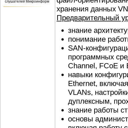
файл-ориентирован
слушателей Микроинформ
хранения данных VNX
Предварительный ур
знание архитект
понимание работ
SAN-конфигураци
программных сре
Channel, FCoE и E
навыки конфигур
Ethernet, включ
VLANs, настройки
дуплексным, про
знание работы ст
основы админист
включая работу 