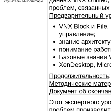
данных VNX Unified,
слушателей Микроинформ
проблем, связанных 
Предварительный ур
VNX Block и File
управление;
знание архитекту
понимание работы
Базовые знания V
XenDesktop, Micro
Продолжительность
Методические мате
Документ об окончан
Этот экспертного ур
проблем производит