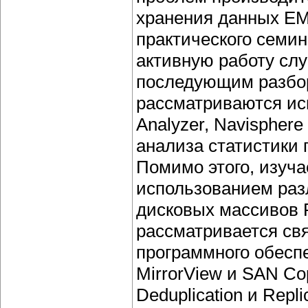
хранения данных EMC
практического семин
активную работу сл
последующим разбор
рассматриваются ис
Analyzer, Navisphere 
анализа статистики 
Помимо этого, изуча
использованием раз
дисковых массивов 
рассматривается св
программного обесп
MirrorView и SAN Co
Deduplication и Repl