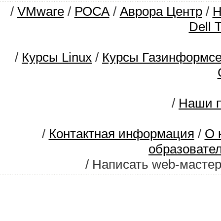
/
VMware
/
РОСА
/
Аврора Центр
/
Dell 
/
Курсы Linux
/
Курсы Газинформс
/
Наши п
/
Контактная информация
/
О 
образовате
/ Написать web-масте