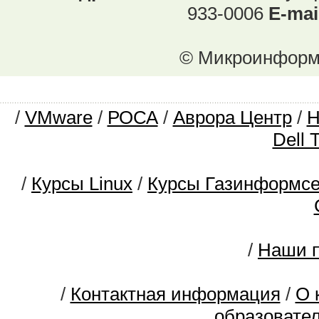
933-0006
E-mai
© Микроинформ.
/
VMware
/
РОСА
/
Аврора Центр
/
Dell 
/
Курсы Linux
/
Курсы Газинформс
/
Наши п
/
Контактная информация
/
О 
образовате