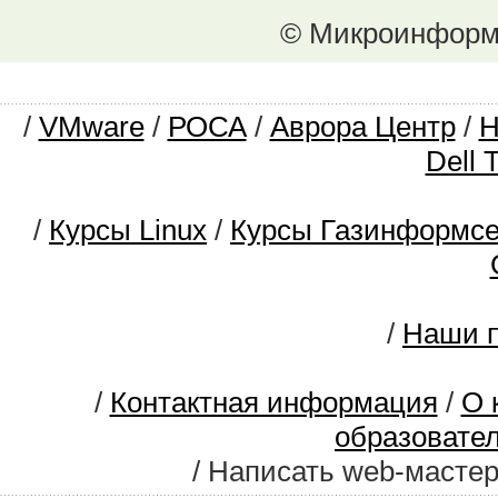
© Микроинформ.
/
VMware
/
РОСА
/
Аврора Центр
/
Dell 
/
Курсы Linux
/
Курсы Газинформс
/
Наши п
/
Контактная информация
/
О 
образовате
/ Написать web-масте