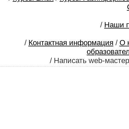
/
Наши п
/
Контактная информация
/
О 
образовате
/ Написать web-масте