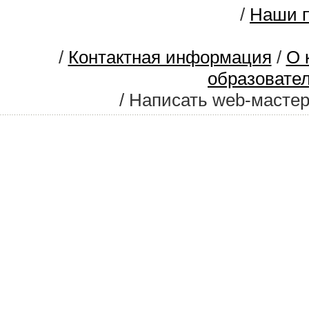
/
Наши п
/
Контактная информация
/
О 
образовате
/ Написать web-масте