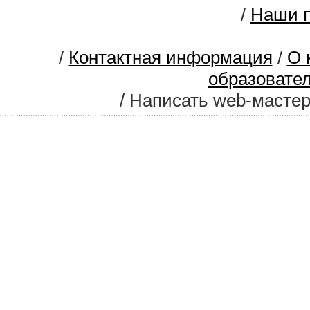
/
Наши п
/
Контактная информация
/
О 
образовате
/ Написать web-масте