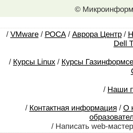
© Микроинформ.
/
VMware
/
РОСА
/
Аврора Центр
/
Dell 
/
Курсы Linux
/
Курсы Газинформс
/
Наши п
/
Контактная информация
/
О 
образовате
/ Написать web-масте