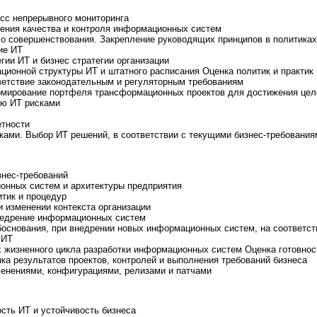
сс непрерывного мониторинга
ения качества и контроля информационных систем
о совершенствования. Закрепление руководящих принципов в политиках
ие ИТ
гии ИТ и бизнес стратегии организации
ационной структуры ИТ и штатного расписания Оценка политик и практик
тветствие законодательным и регуляторным требованиям
рмирование портфеля трансформационных проектов для достижения целе
ию ИТ рисками
етности
ами. Выбор ИТ решений, в соответствии с текущими бизнес-требования
знес-требований
онных систем и архитектуры предприятия
тик и процедур
и изменении контекста организации
внедрение информационных систем
боснования, при внедрении новых информационных систем, на соответст
 ИТ
х жизненного цикла разработки информационных систем Оценка готовнос
ка результатов проектов, контролей и выполнения требований бизнеса
енениями, конфигурациями, релизами и патчами
сть ИТ и устойчивость бизнеса