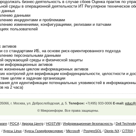
продолжать бизнес-деятельность в случае сбоев Оценка практик по упр
ьной среды в операционной деятельности ИТ Регулярное техническое о
и данных
авлению данными
авлению инцидентами и проблемами
авлению изменениями, конфигурациями, релизами и патчами
нциях пользователей
 активов
ии со стандартами ИБ, на основе риск-ориентированного подхода
равлению персональными данными
лей окружающей среды и физической защиты
ции информационных активов
нию жизненным циклом информационных активов
ких контролей для верификации конфиденциальности, целостности и до
твие целям и задачам организации
ования для идентификации потенциальных уязвимостей в информационн
в на 2 часа)
05066, г. Москва, ул. Доброслободская, д. 5.
Телефон:
+7(495) 933-0006
E-mail:
educ@m
© Микроинформ. Все права защищены.
ware
/
РОСА
/
Аврора Центр
/
HOSTVM
/
Информационная безопасность
/
Dell Technolo
/
Курсы Linux
/
Курсы Газинформсервис
/
Microsoft
/
PostgreSQL
/
Dionis-NX
/
CITRIX
/