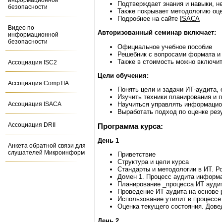
информационной
Подтверждает знания и навыки, 
безопасности
Также покрывает методологию оце
Подробнее на сайте
ISACA
Видео по
Авторизованный семинар включает:
информационной
безопасности
Официальное учебное пособие
Решебник с вопросами формата и 
Также в стоимость можно включит
Ассоциация ISC2
Цели обучения:
Ассоциация CompTIA
Понять цели и задачи ИТ-аудита, 
Изучить техники планирования и 
Ассоциация ISACA
Научиться управлять информацио
Выработать подход по оценке рез
Ассоциация DRII
Программа курса:
День 1
Анкета обратной связи для
слушателей Микроинформ
Приветствие
Структура и цели курса
Стандарты и методологии в ИТ. Р
Домен 1. Процесс аудита информ
Планирование _процесса ИТ ауди
Проведение ИТ аудита на основе 
Использование утилит в процессе
Оценка текущего состояния. Дове
День 2