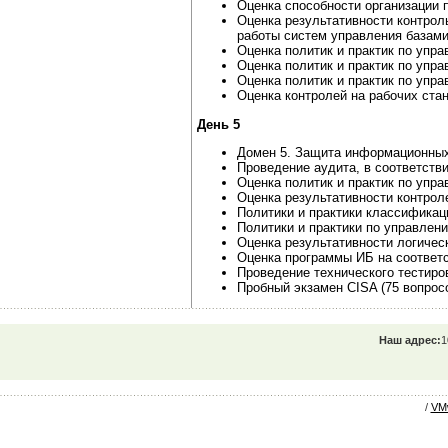
Оценка способности организации 
Оценка результативности контрол
работы систем управления базам
Оценка политик и практик по упр
Оценка политик и практик по упр
Оценка политик и практик по упр
Оценка контролей на рабочих ста
День 5
Домен 5. Защита информационных
Проведение аудита, в соответств
Оценка политик и практик по уп
Оценка результативности контро
Политики и практики классифика
Политики и практики по управле
Оценка результативности логичес
Оценка программы ИБ на соответс
Проведение технического тестир
Пробный экзамен CISA (75 вопросо
Наш адрес:
1
/
VM