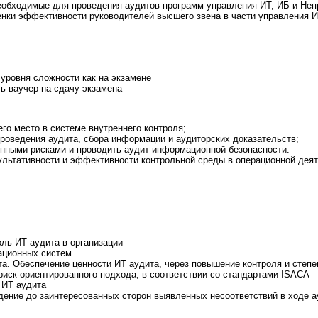
необходимые для проведения аудитов программ управления ИТ, ИБ и Не
нки эффективности руководителей высшего звена в части управления И
уровня сложности как на экзамене
ь ваучер на сдачу экзамена
его место в системе внутреннего контроля;
проведения аудита, сбора информации и аудиторских доказательств;
нными рисками и проводить аудит информационной безопасности.
ультативности и эффективности контрольной среды в операционной дея
оль ИТ аудита в организации
ационных систем
та. Обеспечение ценности ИТ аудита, через повышение контроля и сте
риск-ориентированного подхода, в соответствии со стандартами ISACA
 ИТ аудита
дение до заинтересованных сторон выявленных несоответствий в ходе а