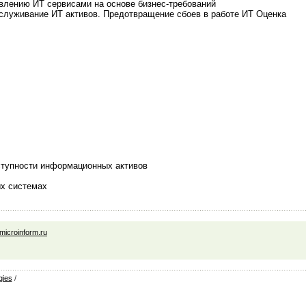
авлению ИТ сервисами на основе бизнес-требований
бслуживание ИТ активов. Предотвращение сбоев в работе ИТ Оценка
ступности информационных активов
ых системах
icroinform.ru
gies
/