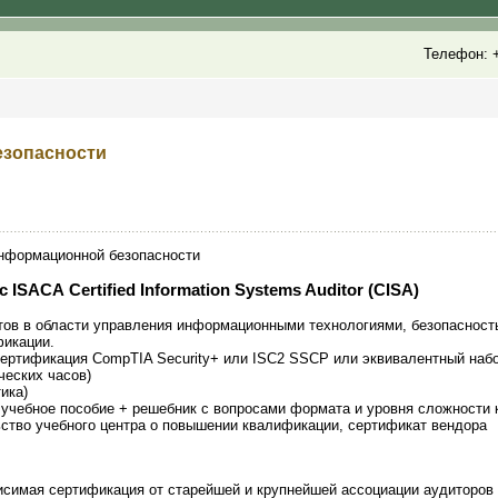
Телефон: +
езопасности
информационной безопасности
ISACA Certified Information Systems Auditor (CISA)
тов в области управления информационными технологиями, безопасност
фикации.
Сертификация CompTIA Security+ или ISC2 SSCP или эквивалентный наб
ческих часов)
ика)
учебное пособие + решебник с вопросами формата и уровня сложности к
ьство учебного центра о повышении квалификации, сертификат вендора
симая сертификация от старейшей и крупнейшей ассоциации аудиторо