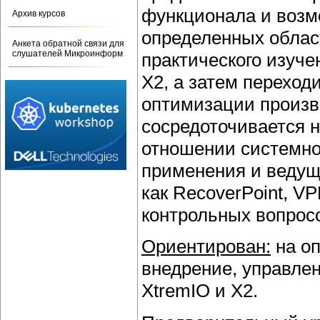
функционала и возм
Архив курсов
определенных облас
Анкета обратной связи для
слушателей Микроинформ
практического изуче
X2, а затем переход
оптимизации произво
сосредоточивается н
отношении системно
применения и ведущ
как RecoverPoint, V
контрольных вопросо
Ориентирован:
на оп
внедрение, управле
XtremIO и X2.