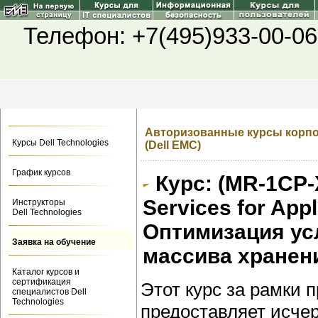
Телефон: +7(495)933-00-06
Авторизованные курсы корпор
Курсы Dell Technologies
(Dell EMC)
График курсов
Курс: (MR-1CP-
Services for App
Инструкторы
Dell Technologies
Оптимизация ус
Заявка на обучение
массива хранени
Каталог курсов и
сертификация
Этот курс за рамки 
специалистов Dell
Technologies
предоставляет исче