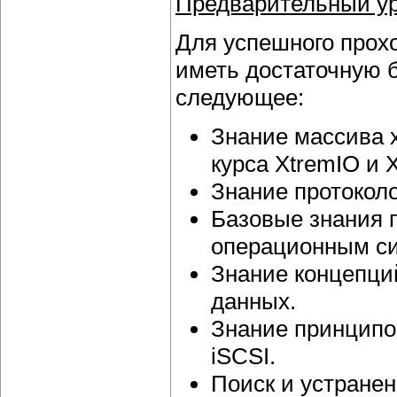
Предварительный ур
Для успешного прох
иметь достаточную 
следующее:
Знание массива 
курса XtremIO и 
Знание протоколов
Базовые знания 
операционным с
Знание концепци
данных.
Знание принципо
iSCSI.
Поиск и устранен