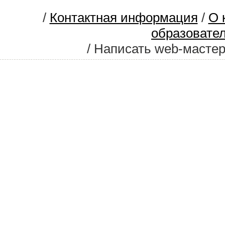
/
Контактная информация
/
О 
образовате
/ Написать web-масте