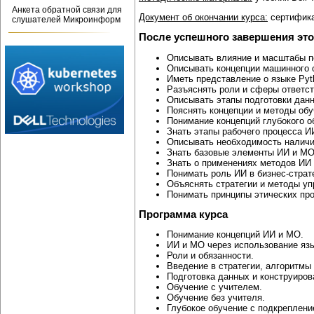
Анкета обратной связи для
Документ об окончании курса:
сертификат
слушателей Микроинформ
После успешного завершения это
Описывать влияние и масштабы по
Описывать концепции машинного о
Иметь представление о языке Pyt
Разъяснять роли и сферы ответст
Описывать этапы подготовки данн
Пояснять концепции и методы обу
Понимание концепций глубокого о
Знать этапы рабочего процесса И
Описывать необходимость наличи
Знать базовые элементы ИИ и МО
Знать о применениях методов ИИ
Понимать роль ИИ в бизнес-страт
Объяснять стратегии и методы у
Понимать принципы этических пр
Программа курса
Понимание концепций ИИ и МО.
ИИ и МО через использование язы
Роли и обязанности.
Введение в стратегии, алгоритмы
Подготовка данных и конструиров
Обучение с учителем.
Обучение без учителя.
Глубокое обучение с подкреплени