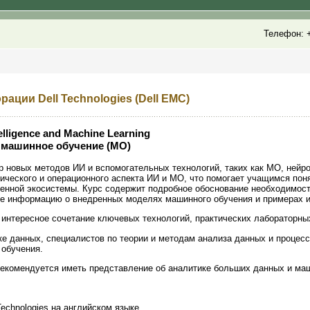
Телефон: +
ции Dell Technologies (Dell EMC)
elligence and Machine Learning
 машинное обучение (МО)
р новых методов ИИ и вспомогательных технологий, таких как МО, нейр
ического и операционного аспекта ИИ и МО, что помогает учащимся поня
венной экосистемы. Курс содержит подробное обоснование необходимос
же информацию о внедренных моделях машинного обучения и примерах 
интересное сочетание ключевых технологий, практических лабораторных
е данных, специалистов по теории и методам анализа данных и процессо
 обучения.
екомендуется иметь представление об аналитике больших данных и ма
Technologies на английском языке.