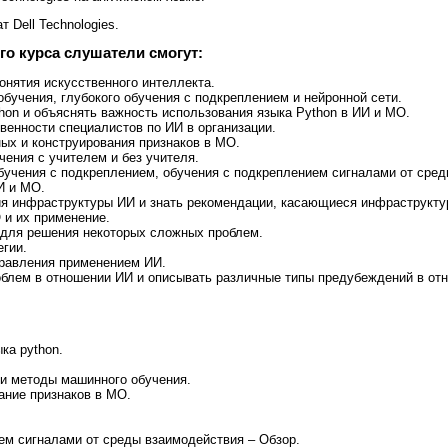
 Dell Technologies.
го курса слушатели смогут:
нятия искусственного интеллекта.
бучения, глубокого обучения с подкреплением и нейронной сети.
hon и объяснять важность использования языка Python в ИИ и МО.
венности специалистов по ИИ в организации.
ых и конструирования признаков в МО.
чения с учителем и без учителя.
бучения с подкреплением, обучения с подкреплением сигналами от сред
И и МО.
я инфраструктуры ИИ и знать рекомендации, касающиеся инфраструкту
 и их применение.
 для решения некоторых сложных проблем.
егии.
правления применением ИИ.
облем в отношении ИИ и описывать различные типы предубеждений в от
ка python.
 и методы машинного обучения.
ание признаков в МО.
ем сигналами от среды взаимодействия – Обзор.