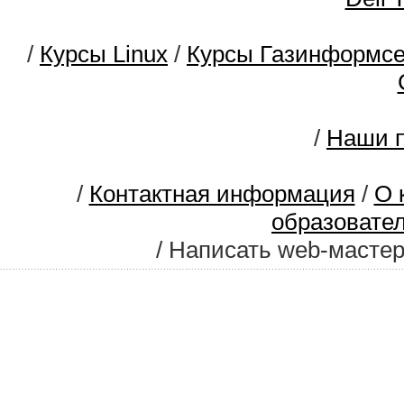
/
Курсы Linux
/
Курсы Газинформс
/
Наши п
/
Контактная информация
/
О 
образовате
/ Написать web-масте