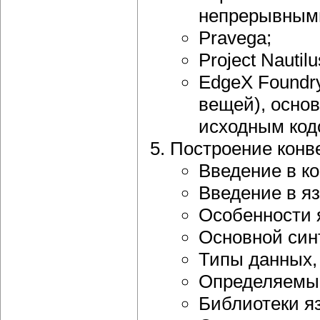
непрерывными
Pravega;
Project Nautilu
EdgeX Foundry
вещей), осно
исходным код
Построение конв
Введение в к
Введение в яз
Особенности 
Основной синт
Типы данных,
Определяемые
Библиотеки яз