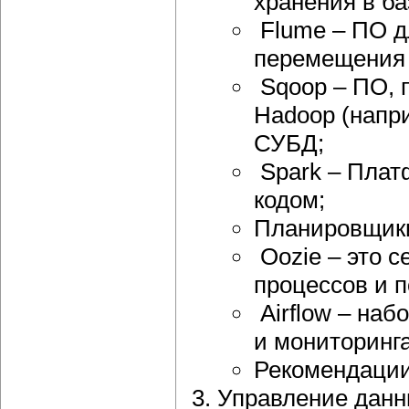
хранения в баз
Flume – ПО д
перемещения 
Sqoop – ПО, 
Hadoop (напр
СУБД;
Spark – Плат
кодом;
Планировщики
Oozie – это 
процессов и 
Airflow – наб
и мониторинга
Рекомендации 
Управление данн