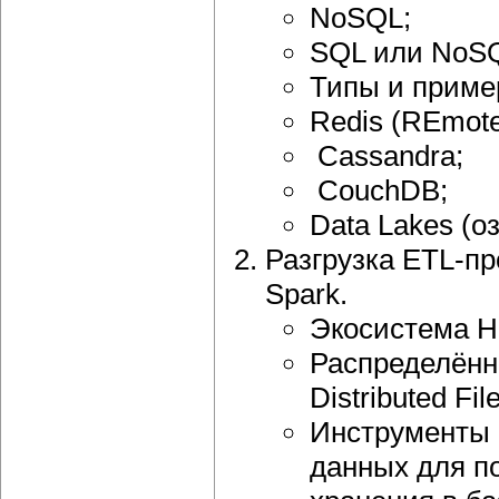
NoSQL;
SQL или NoS
Типы и приме
Redis (REmote 
Cassandra;
CouchDB;
Data Lakes (о
Разгрузка ETL-п
Spark.
Экосистема H
Распределённ
Distributed Fi
Инструменты 
данных для п