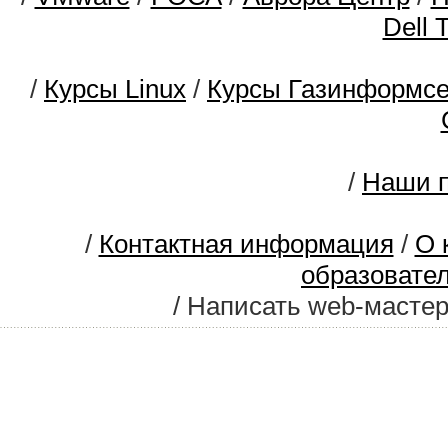
Dell 
/
Курсы Linux
/
Курсы Газинформс
/
Наши п
/
Контактная информация
/
О 
образовате
/ Написать web-масте