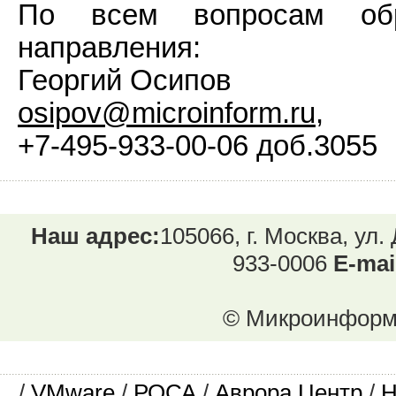
По всем вопросам обр
направления:
Георгий Осипов
osipov@microinform.ru
,
+7-495-933-00-06 доб.3055
Наш адрес:
105066, г. Москва, ул.
933-0006
E-mai
© Микроинформ.
/
VMware
/
РОСА
/
Аврора Центр
/